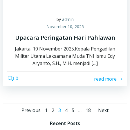
by
admin
November 10, 2025
Upacara Peringatan Hari Pahlawan
Jakarta, 10 November 2025.Kepala Pengadilan
Militer Utama Laksamana Muda TNI Ismu Edy
Aryanto, S.H., M.H. menjadi […]
0
read more
Posts
Posts
Posts
Page
Page
Page
Page
Page
Page
Previous
1
2
3
4
5
…
18
Next
navigation
navigation
navig
Recent Posts